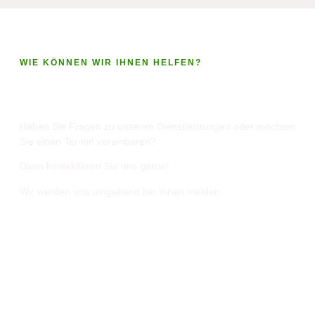
WIE KÖNNEN WIR IHNEN HELFEN?
Kontaktieren Sie uns!
Haben Sie Fragen zu unseren Dienstleistungen oder möchten
Sie einen Termin vereinbaren?
Dann kontaktieren Sie uns gerne!
Wir werden uns umgehend bei Ihnen melden.
Peter Schäfer Holzbau GmbH
Benzstraße 5
76676 Graben-Neudorf
Öffnungszeiten
Mo – Fr: 8 – 17 Uhr