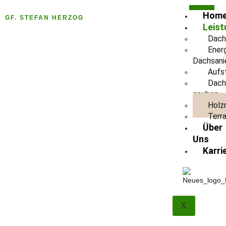
Hom
GF. STEFAN HERZOG
Leis
Dach
Ener
Dachsani
Aufs
Dach
gauben
Holz
Terr
Über
Uns
Karri
X